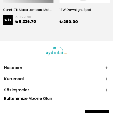
Camlı 2'Li Masa Lambası Mat Gold 954
18W Downlight Spot
₺ 8,271.90
%
35
₺ 5,336.70
₺ 290.00
Hesabım
Kurumsal
Sözleşmeler
Bültenimize Abone Olun!