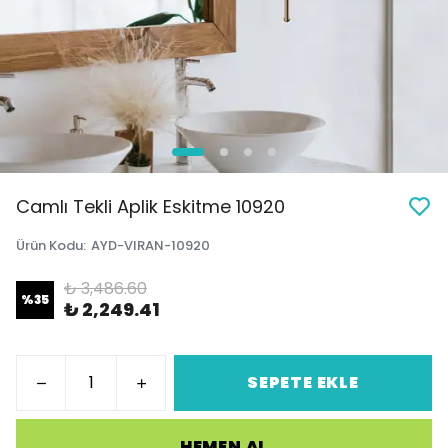
Camlı Tekli Aplik Eskitme 10920
Ürün Kodu
:
AYD-VIRAN-10920
₺ 3,486.60
%
35
₺ 2,249.41
SEPETE EKLE
HEMEN AL