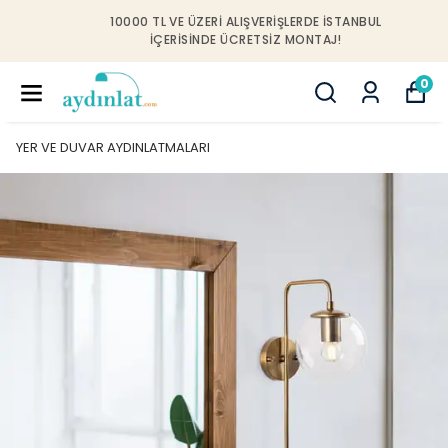
10000 TL VE ÜZERI ALIŞVERIŞLERDE İSTANBUL
IÇERISINDE ÜCRETSIZ MONTAJ!
0
YER VE DUVAR AYDINLATMALARI