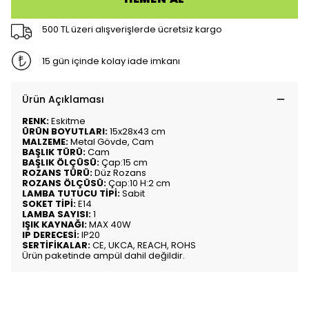
500 TL üzeri alışverişlerde ücretsiz kargo
15 gün içinde kolay iade imkanı
Ürün Açıklaması
RENK:
Eskitme
ÜRÜN BOYUTLARI:
15x28x43 cm
MALZEME:
Metal Gövde, Cam
BAŞLIK TÜRÜ:
Cam
BAŞLIK ÖLÇÜSÜ:
Çap:15 cm
ROZANS TÜRÜ:
Düz Rozans
ROZANS ÖLÇÜSÜ:
Çap:10 H:2 cm
LAMBA TUTUCU TİPİ:
Sabit
SOKET TİPİ:
E14
LAMBA SAYISI:
1
IŞIK KAYNAĞI:
MAX 40W
IP DERECESİ:
IP20
SERTİFİKALAR:
CE, UKCA, REACH, ROHS
Ürün paketinde ampül dahil değildir.