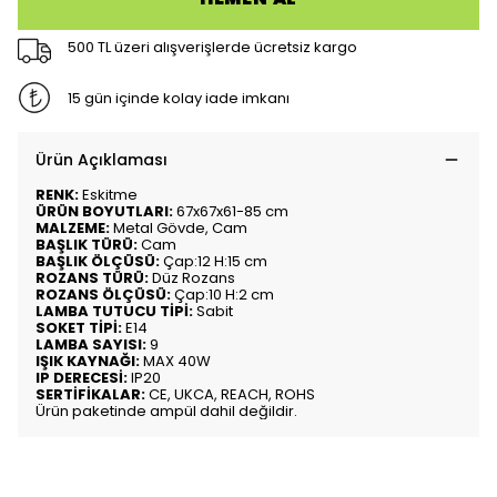
500 TL üzeri alışverişlerde ücretsiz kargo
15 gün içinde kolay iade imkanı
Ürün Açıklaması
RENK:
Eskitme
ÜRÜN BOYUTLARI:
67x67x61-85 cm
MALZEME:
Metal Gövde, Cam
BAŞLIK TÜRÜ:
Cam
BAŞLIK ÖLÇÜSÜ:
Çap:12 H:15 cm
ROZANS TÜRÜ:
Düz Rozans
ROZANS ÖLÇÜSÜ:
Çap:10 H:2 cm
LAMBA TUTUCU TİPİ:
Sabit
SOKET TİPİ:
E14
LAMBA SAYISI:
9
IŞIK KAYNAĞI:
MAX 40W
IP DERECESİ:
IP20
SERTİFİKALAR:
CE, UKCA, REACH, ROHS
Ürün paketinde ampül dahil değildir.