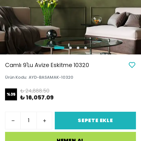
Camlı 9'Lu Avize Eskitme 10320
Ürün Kodu
:
AYD-BASAMAK-10320
₺ 24,888.50
%
35
₺ 16,057.09
SEPETE EKLE
HEMEN AL