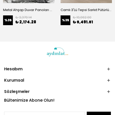
Metal Ahşap Duvar Panoları Ma-363
Camlı 3'Lü Tepsi Sarkıt Pütürlü Siyah 935
₺ 3,370.14
₺ 10,062.00
%
35
%
35
₺ 2,174.28
₺ 6,491.61
Hesabım
Kurumsal
Sözleşmeler
Bültenimize Abone Olun!