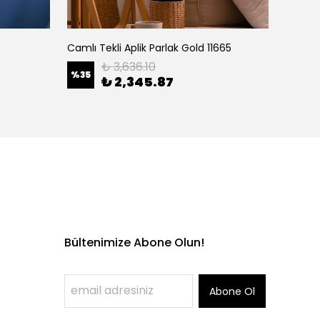
Camlı Tekli Aplik Parlak Gold 11665
Camlı 1
₺ 3,636.10
%
35
%
35
₺ 2,345.87
Bültenimize Abone Olun!
Abone Ol