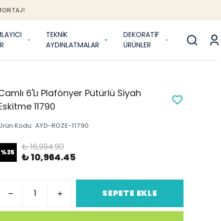
J!
LAYICI
TEKNİK
DEKORATİF
R
AYDINLATMALAR
ÜRÜNLER
Camlı 6'Lı Plafönyer Pütürlü Siyah
Eskitme 11790
Ürün Kodu
:
AYD-ROZE-11790
₺ 16,994.90
%
35
₺ 10,964.45
SEPETE EKLE