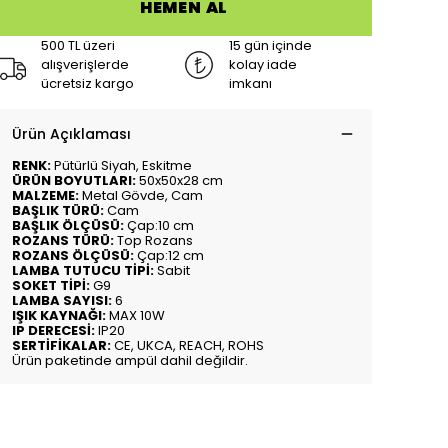
HEMEN AL
500 TL üzeri
15 gün içinde
alışverişlerde
kolay iade
ücretsiz kargo
imkanı
Ürün Açıklaması
RENK:
Pütürlü Siyah, Eskitme
ÜRÜN BOYUTLARI:
50x50x28 cm
MALZEME:
Metal Gövde, Cam
BAŞLIK TÜRÜ:
Cam
BAŞLIK ÖLÇÜSÜ:
Çap:10 cm
ROZANS TÜRÜ:
Top Rozans
ROZANS ÖLÇÜSÜ:
Çap:12 cm
LAMBA TUTUCU TİPİ:
Sabit
SOKET TİPİ:
G9
LAMBA SAYISI:
6
IŞIK KAYNAĞI:
MAX 10W
IP DERECESİ:
IP20
SERTİFİKALAR:
CE, UKCA, REACH, ROHS
Ürün paketinde ampül dahil değildir.