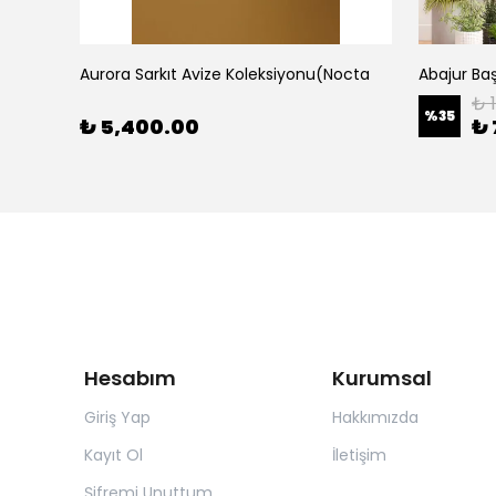
Aurora Sarkıt Avize Koleksiyonu(Nocta
Abajur Baş
₺ 
%
35
₺ 5,400.00
₺ 
Hesabım
Kurumsal
Giriş Yap
Hakkımızda
Kayıt Ol
İletişim
Şifremi Unuttum