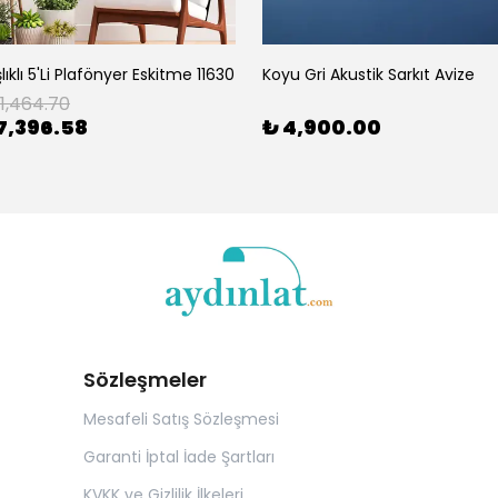
lıklı 5'Li Plafönyer Eskitme 11630
Koyu Gri Akustik Sarkıt Avize
11,464.70
7,396.58
₺ 4,900.00
Sözleşmeler
Mesafeli Satış Sözleşmesi
Garanti İptal İade Şartları
KVKK ve Gizlilik İlkeleri