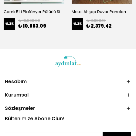
Camlı 5'Li Plafönyer Pütürlü Siyah 10611
Metal Ahşap Duvar Panoları Ma-359
₺ 16,868.80
₺ 3,688.10
%
35
%
35
₺ 10,883.09
₺ 2,379.42
Hesabım
Kurumsal
Sözleşmeler
Bültenimize Abone Olun!