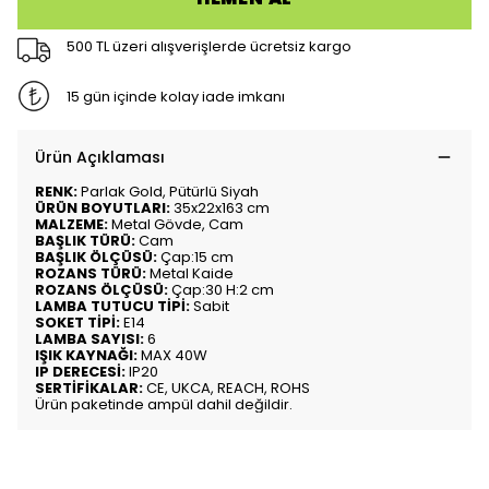
500 TL üzeri alışverişlerde ücretsiz kargo
15 gün içinde kolay iade imkanı
Ürün Açıklaması
RENK:
Parlak Gold, Pütürlü Siyah
ÜRÜN BOYUTLARI:
35x22x163 cm
MALZEME:
Metal Gövde, Cam
BAŞLIK TÜRÜ:
Cam
BAŞLIK ÖLÇÜSÜ:
Çap:15 cm
ROZANS TÜRÜ:
Metal Kaide
ROZANS ÖLÇÜSÜ:
Çap:30 H:2 cm
LAMBA TUTUCU TİPİ:
Sabit
SOKET TİPİ:
E14
LAMBA SAYISI:
6
IŞIK KAYNAĞI:
MAX 40W
IP DERECESİ:
IP20
SERTİFİKALAR:
CE, UKCA, REACH, ROHS
Ürün paketinde ampül dahil değildir.