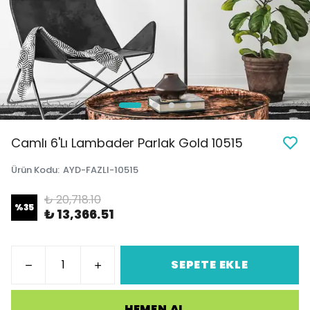
Camlı 6'Lı Lambader Parlak Gold 10515
Ürün Kodu
:
AYD-FAZLI-10515
₺ 20,718.10
%
35
₺ 13,366.51
SEPETE EKLE
HEMEN AL