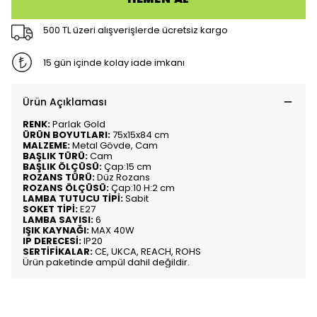
500 TL üzeri alışverişlerde ücretsiz kargo
15 gün içinde kolay iade imkanı
Ürün Açıklaması
RENK:
Parlak Gold
ÜRÜN BOYUTLARI:
75x15x84 cm
MALZEME:
Metal Gövde, Cam
BAŞLIK TÜRÜ:
Cam
BAŞLIK ÖLÇÜSÜ:
Çap:15 cm
ROZANS TÜRÜ:
Düz Rozans
ROZANS ÖLÇÜSÜ:
Çap:10 H:2 cm
LAMBA TUTUCU TİPİ:
Sabit
SOKET TİPİ:
E27
LAMBA SAYISI:
6
IŞIK KAYNAĞI:
MAX 40W
IP DERECESİ:
IP20
SERTİFİKALAR:
CE, UKCA, REACH, ROHS
Ürün paketinde ampül dahil değildir.