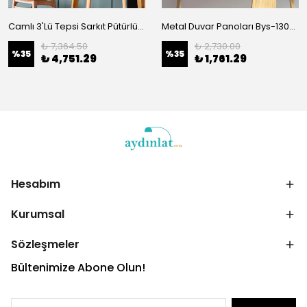
Camlı 3'Lü Tepsi Sarkıt Pütürlü Siyah 051
Metal Duvar Panoları Bys-130-B
₺ 7,364.50
₺ 2,730.00
%
35
%
35
₺ 4,751.29
₺ 1,761.29
Hesabım
Kurumsal
Sözleşmeler
Bültenimize Abone Olun!