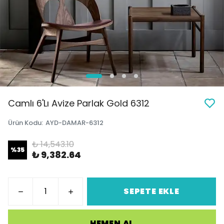
Camlı 6'Lı Avize Parlak Gold 6312
Ürün Kodu
:
AYD-DAMAR-6312
₺ 14,543.10
%
35
₺ 9,382.64
SEPETE EKLE
HEMEN AL