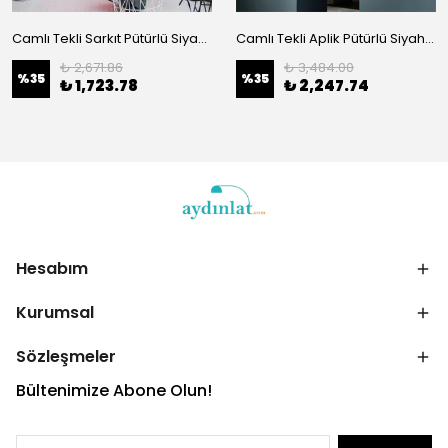
Camlı Tekli Sarkıt Pütürlü Siyah 702-1
Camlı Tekli Aplik Pütürlü Siyah 4011
₺ 2,671.86
₺ 3,484.00
%
35
%
35
₺ 1,723.78
₺ 2,247.74
Hesabım
Kurumsal
Sözleşmeler
Bültenimize Abone Olun!