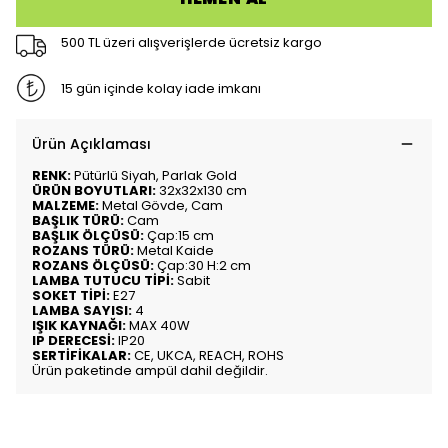
500 TL üzeri alışverişlerde ücretsiz kargo
15 gün içinde kolay iade imkanı
Ürün Açıklaması
RENK:
Pütürlü Siyah, Parlak Gold
ÜRÜN BOYUTLARI:
32x32x130 cm
MALZEME:
Metal Gövde, Cam
BAŞLIK TÜRÜ:
Cam
BAŞLIK ÖLÇÜSÜ:
Çap:15 cm
ROZANS TÜRÜ:
Metal Kaide
ROZANS ÖLÇÜSÜ:
Çap:30 H:2 cm
LAMBA TUTUCU TİPİ:
Sabit
SOKET TİPİ:
E27
LAMBA SAYISI:
4
IŞIK KAYNAĞI:
MAX 40W
IP DERECESİ:
IP20
SERTİFİKALAR:
CE, UKCA, REACH, ROHS
Ürün paketinde ampül dahil değildir.