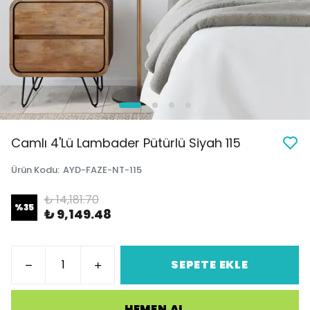
Camlı 4'Lü Lambader Pütürlü Siyah 115
Ürün Kodu
:
AYD-FAZE-NT-115
₺ 14,181.70
%
35
₺ 9,149.48
SEPETE EKLE
HEMEN AL