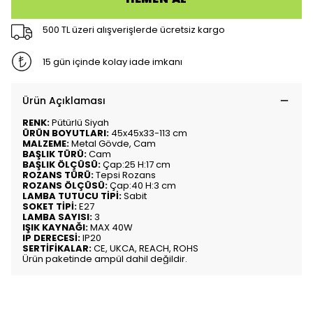
500 TL üzeri alışverişlerde ücretsiz kargo
15 gün içinde kolay iade imkanı
Ürün Açıklaması
RENK:
Pütürlü Siyah
ÜRÜN BOYUTLARI:
45x45x33-113 cm
MALZEME:
Metal Gövde, Cam
BAŞLIK TÜRÜ:
Cam
BAŞLIK ÖLÇÜSÜ:
Çap:25 H:17 cm
ROZANS TÜRÜ:
Tepsi Rozans
ROZANS ÖLÇÜSÜ:
Çap:40 H:3 cm
LAMBA TUTUCU TİPİ:
Sabit
SOKET TİPİ:
E27
LAMBA SAYISI:
3
IŞIK KAYNAĞI:
MAX 40W
IP DERECESİ:
IP20
SERTİFİKALAR:
CE, UKCA, REACH, ROHS
Ürün paketinde ampül dahil değildir.