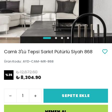
Camlı 3'Lü Tepsi Sarkıt Pütürlü Siyah 868
Ürün Kodu
:
AYD-CAM-MR-868
₺ 12,872.60
%
35
₺ 8,304.90
SEPETE EKLE
HEMEN AL