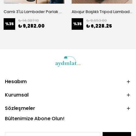
Camlı 3'Lü Lambader Parlak Gold 10290
Abajur Başlıklı Tripod Lambader Pütürlü Siyah 4052
₺ 14,387.10
₺ 9,653.80
%
35
%
35
₺ 9,282.00
₺ 6,228.25
Hesabım
Kurumsal
Sözleşmeler
Bültenimize Abone Olun!