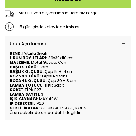
500 TL üzeri alışverişlerde ücretsiz kargo
15 gün içinde kolay iade imkanı
Ürün Açıklaması
RENK:
Pütürlü Siyah
ÜRÜN BOYUTLARI:
39x39x110 cm
MALZEME:
Metal Gövde, Cam
BAŞLIK TÜRÜ:
Cam
BAŞLIK ÖLÇÜSÜ:
Çap:15 H:14 cm
ROZANS TÜRÜ:
Tepsi Rozans
ROZANS ÖLÇÜSÜ:
Çap:30 H:3 cm
LAMBA TUTUCU TİPİ:
Sabit
SOKET TİPİ:
E27
LAMBA SAYISI:
3
IŞIK KAYNAĞI:
MAX 40W
IP DERECESİ:
IP20
SERTİFİKALAR:
CE, UKCA, REACH, ROHS
Ürün paketinde ampül dahil değildir.