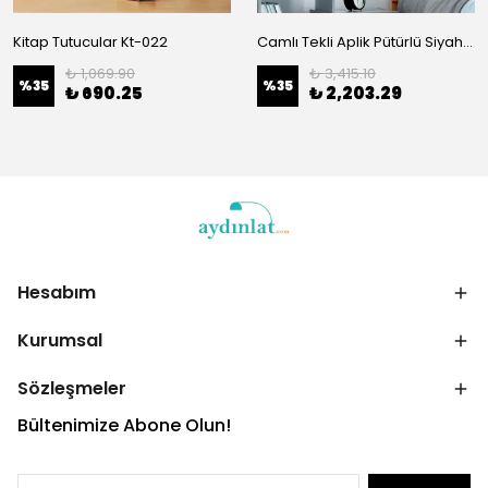
Kitap Tutucular Kt-022
Camlı Tekli Aplik Pütürlü Siyah 10930
₺ 1,069.90
₺ 3,415.10
%
35
%
35
₺ 690.25
₺ 2,203.29
Hesabım
Kurumsal
Sözleşmeler
Bültenimize Abone Olun!