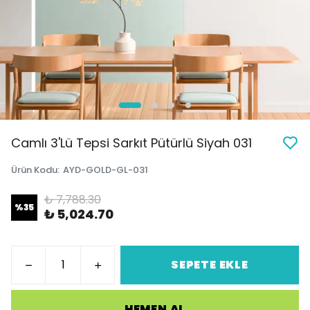
Camlı 3'Lü Tepsi Sarkıt Pütürlü Siyah 031
Ürün Kodu
:
AYD-GOLD-GL-031
₺ 7,788.30
%
35
₺ 5,024.70
SEPETE EKLE
HEMEN AL