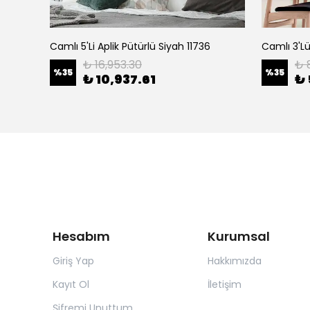
Abajur Başlıklı 5'Li Plafönyer Pütürlü Siyah 11631
Camlı 5'Li Aplik Pütürlü Siyah 11736
₺ 16,953.30
₺ 
%
35
%
35
₺ 10,937.61
₺ 
Hesabım
Kurumsal
Giriş Yap
Hakkımızda
Kayıt Ol
İletişim
Şifremi Unuttum