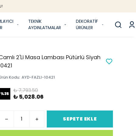
J!
LAYICI
TEKNİK
DEKORATİF
R
AYDINLATMALAR
ÜRÜNLER
Camlı 2'Li Masa Lambası Pütürlü Siyah
10421
Ürün Kodu
:
AYD-FAZLI-10421
₺ 7,793.50
%
35
₺ 5,028.06
SEPETE EKLE