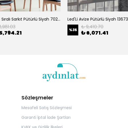
Camlı 3'Lü Sıralı Sarkıt Pütürlü Siyah 702-2
Led'Li Avize Pütürlü Siyah 13673
8,981.03
₺ 9,410.70
%
35
5,794.21
₺ 6,071.41
Sözleşmeler
Mesafeli Satış Sözleşmesi
Garanti İptal İade Şartları
KVKK ve Gizlilik İlkeleri