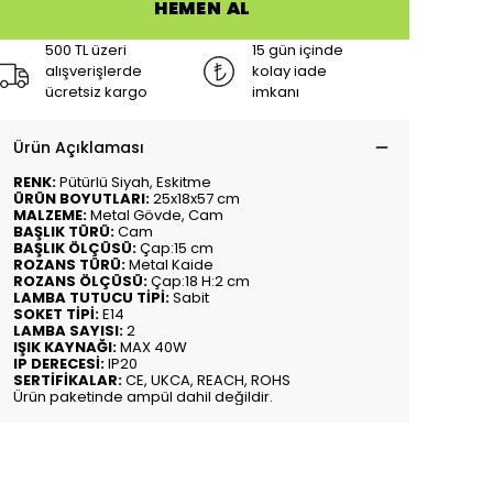
HEMEN AL
500 TL üzeri
15 gün içinde
alışverişlerde
kolay iade
ücretsiz kargo
imkanı
Ürün Açıklaması
RENK:
Pütürlü Siyah, Eskitme
ÜRÜN BOYUTLARI:
25x18x57 cm
MALZEME:
Metal Gövde, Cam
BAŞLIK TÜRÜ:
Cam
BAŞLIK ÖLÇÜSÜ:
Çap:15 cm
ROZANS TÜRÜ:
Metal Kaide
ROZANS ÖLÇÜSÜ:
Çap:18 H:2 cm
LAMBA TUTUCU TİPİ:
Sabit
SOKET TİPİ:
E14
LAMBA SAYISI:
2
IŞIK KAYNAĞI:
MAX 40W
IP DERECESİ:
IP20
SERTİFİKALAR:
CE, UKCA, REACH, ROHS
Ürün paketinde ampül dahil değildir.