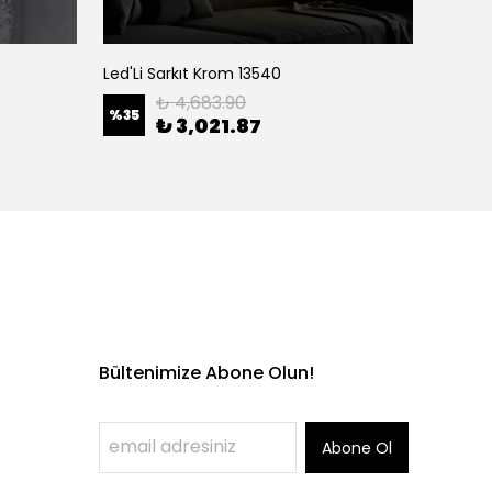
Led'Li Sarkıt Krom 13540
₺ 4,683.90
%
35
%
35
₺ 3,021.87
Bültenimize Abone Olun!
Abone Ol