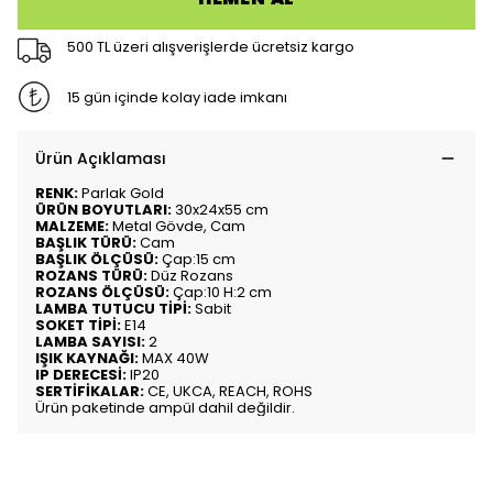
500 TL üzeri alışverişlerde ücretsiz kargo
15 gün içinde kolay iade imkanı
Ürün Açıklaması
RENK:
Parlak Gold
ÜRÜN BOYUTLARI:
30x24x55 cm
MALZEME:
Metal Gövde, Cam
BAŞLIK TÜRÜ:
Cam
BAŞLIK ÖLÇÜSÜ:
Çap:15 cm
ROZANS TÜRÜ:
Düz Rozans
ROZANS ÖLÇÜSÜ:
Çap:10 H:2 cm
LAMBA TUTUCU TİPİ:
Sabit
SOKET TİPİ:
E14
LAMBA SAYISI:
2
IŞIK KAYNAĞI:
MAX 40W
IP DERECESİ:
IP20
SERTİFİKALAR:
CE, UKCA, REACH, ROHS
Ürün paketinde ampül dahil değildir.