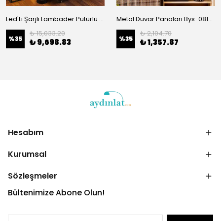
Led'Li Şarjlı Lambader Pütürlü Siyah 13396
Metal Duvar Panoları Bys-081-B
₺ 15,033.20
₺ 2,104.70
%
35
%
35
₺ 9,698.83
₺ 1,357.87
Hesabım
Kurumsal
Sözleşmeler
Bültenimize Abone Olun!