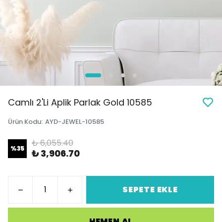
Camlı 2'Li Aplik Parlak Gold 10585
Ürün Kodu
:
AYD-JEWEL-10585
₺ 6,055.40
%
35
₺ 3,906.70
SEPETE EKLE
HEMEN AL