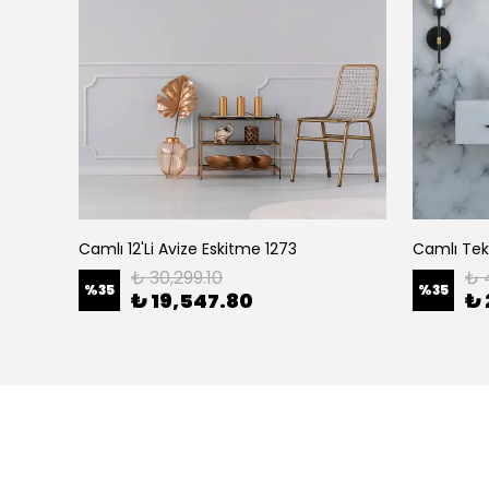
Camlı 12'Li Avize Eskitme 1273
Camlı Tekl
₺ 30,299.10
₺ 
%
35
%
35
₺ 19,547.80
₺ 