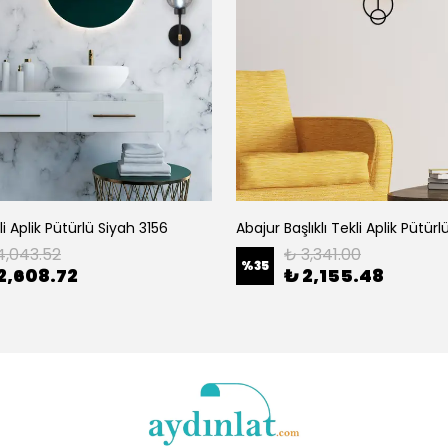
i Aplik Pütürlü Siyah 3156
4,043.52
₺ 3,341.00
%
35
2,608.72
₺ 2,155.48