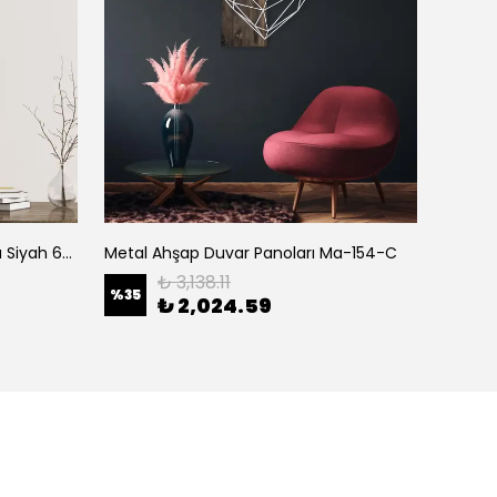
Abajur Başlıklı Tekli Aplik Pütürlü Siyah 6981
Metal Ahşap Duvar Panoları Ma-154-C
Kitap 
₺ 3,138.11
%
35
%
35
₺ 2,024.59