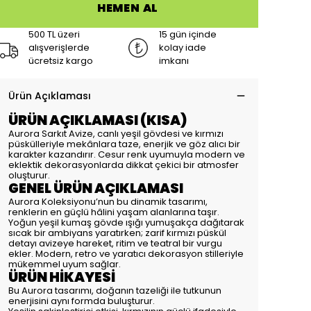
HEMEN AL
500 TL üzeri
15 gün içinde
alışverişlerde
kolay iade
ücretsiz kargo
imkanı
Ürün Açıklaması
ÜRÜN AÇIKLAMASI (KISA)
Aurora Sarkıt Avize, canlı yeşil gövdesi ve kırmızı
püskülleriyle mekânlara taze, enerjik ve göz alıcı bir
karakter kazandırır. Cesur renk uyumuyla modern ve
eklektik dekorasyonlarda dikkat çekici bir atmosfer
oluşturur.
GENEL ÜRÜN AÇIKLAMASI
Aurora Koleksiyonu’nun bu dinamik tasarımı,
renklerin en güçlü hâlini yaşam alanlarına taşır.
Yoğun yeşil kumaş gövde ışığı yumuşakça dağıtarak
sıcak bir ambiyans yaratırken; zarif kırmızı püskül
detayı avizeye hareket, ritim ve teatral bir vurgu
ekler. Modern, retro ve yaratıcı dekorasyon stilleriyle
mükemmel uyum sağlar.
ÜRÜN HİKAYESİ
Bu Aurora tasarımı, doğanın tazeliği ile tutkunun
enerjisini aynı formda buluşturur.