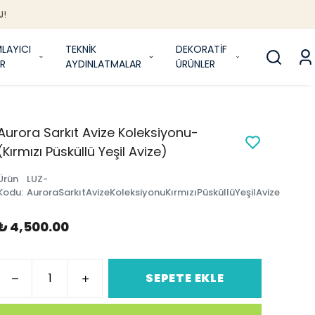
J!
LAYICI
TEKNİK
DEKORATİF
R
AYDINLATMALAR
ÜRÜNLER
Aurora Sarkıt Avize Koleksiyonu-
(Kırmızı Püsküllü Yeşil Avize)
Ürün
LUZ-
Kodu
:
AuroraSarkıtAvizeKoleksiyonuKırmızıPüsküllüYeşilAvize
₺ 4,500.00
SEPETE EKLE