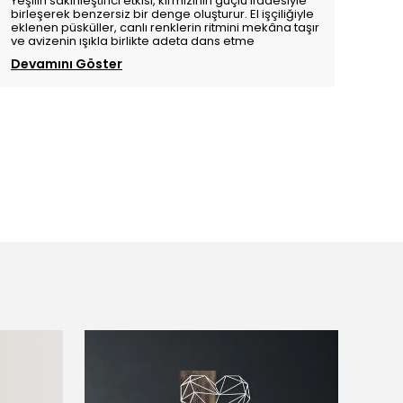
Yeşilin sakinleştirici etkisi, kırmızının güçlü ifadesiyle
birleşerek benzersiz bir denge oluşturur. El işçiliğiyle
eklenen püsküller, canlı renklerin ritmini mekâna taşır
ve avizenin ışıkla birlikte adeta dans etme
Devamını Göster