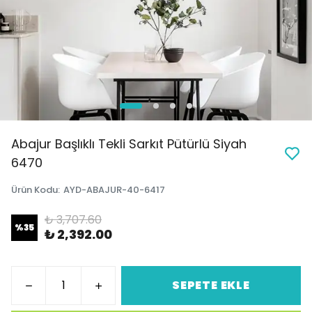
Abajur Başlıklı Tekli Sarkıt Pütürlü Siyah
6470
Ürün Kodu
:
AYD-ABAJUR-40-6417
₺ 3,707.60
%
35
₺ 2,392.00
SEPETE EKLE