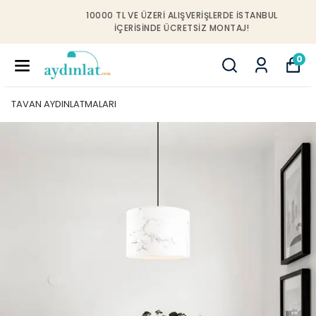
10000 TL VE ÜZERI ALIŞVERIŞLERDE İSTANBUL
IÇERISINDE ÜCRETSIZ MONTAJ!
0
TAVAN AYDINLATMALARI