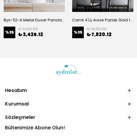
Bys-112-A Metal Duvar Panoları Bys-110-40-A
Camlı 4'Lü Avize Parlak Gold 10785
₺ 5,310.50
₺ 12,121.20
%
35
%
35
₺ 3,426.12
₺ 7,820.12
Hesabım
Kurumsal
Sözleşmeler
Bültenimize Abone Olun!