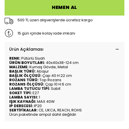
HEMEN AL
500 TL üzeri alışverişlerde ücretsiz kargo
15 gün içinde kolay iade imkanı
Ürün Açıklaması
RENK:
Pütürlü Siyah
ÜRÜN BOYUTLARI:
40x40x38-124 cm
MALZEME:
Kumaş Gövde, Metal
BAŞLIK TÜRÜ:
Abajur
BAŞLIK ÖLÇÜSÜ:
Çap:40 H:22 cm
ROZANS TÜRÜ:
Top Rozans
ROZANS ÖLÇÜSÜ:
Çap:10 H:6 cm
LAMBA TUTUCU TİPİ:
Sabit
SOKET TİPİ:
E27
LAMBA SAYISI:
1
IŞIK KAYNAĞI:
MAX 40W
IP DERECESİ:
IP20
SERTİFİKALAR:
CE, UKCA, REACH, ROHS
Ürün paketinde ampül dahil değildir.