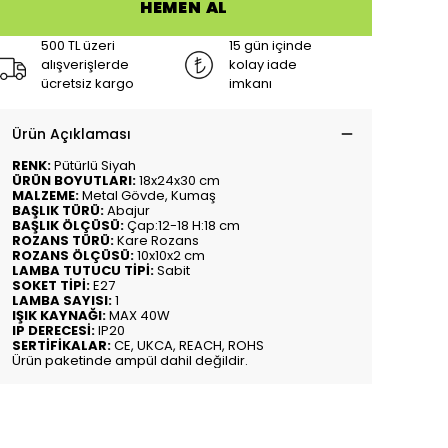
HEMEN AL
500 TL üzeri
15 gün içinde
alışverişlerde
kolay iade
ücretsiz kargo
imkanı
Ürün Açıklaması
RENK:
Pütürlü Siyah
ÜRÜN BOYUTLARI:
18x24x30 cm
MALZEME:
Metal Gövde, Kumaş
BAŞLIK TÜRÜ:
Abajur
BAŞLIK ÖLÇÜSÜ:
Çap:12-18 H:18 cm
ROZANS TÜRÜ:
Kare Rozans
ROZANS ÖLÇÜSÜ:
10x10x2 cm
LAMBA TUTUCU TİPİ:
Sabit
SOKET TİPİ:
E27
LAMBA SAYISI:
1
IŞIK KAYNAĞI:
MAX 40W
IP DERECESİ:
IP20
SERTİFİKALAR:
CE, UKCA, REACH, ROHS
Ürün paketinde ampül dahil değildir.