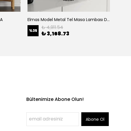
-A
Elmas Model Metal Tel Masa Lambası Dekoratif Abajur E27 Duy Kafes Tasarım Lamba 708
₺ 4,911.54
%
35
%
35
₺ 3,168.73
Bültenimize Abone Olun!
Abone Ol