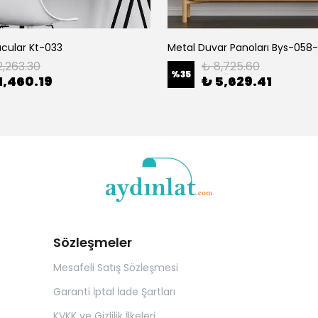
ucular Kt-033
Metal Duvar Panoları Bys-058
2,263.30
₺ 8,725.60
%
35
1,460.19
₺ 5,629.41
Sözleşmeler
Mesafeli Satış Sözleşmesi
Garanti İptal İade Şartları
KVKK ve Gizlilik İlkeleri