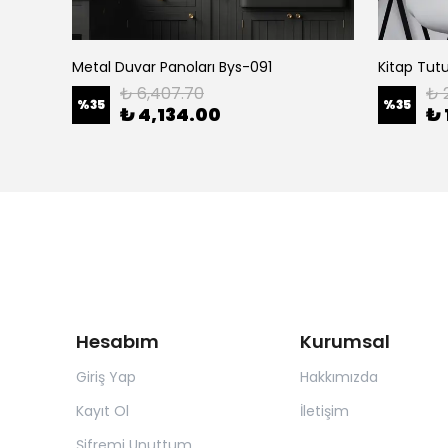
Metal Duvar Panoları Bys-091
Kitap Tut
₺ 6,407.70
₺ 
%
35
%
35
₺ 4,134.00
₺ 
Hesabım
Kurumsal
Giriş Yap
Hakkımızda
Kayıt Ol
İletişim
Şifremi Unuttum