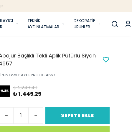
J!
LAYICI
TEKNİK
DEKORATİF
R
AYDINLATMALAR
ÜRÜNLER
Abajur Başlıklı Tekli Aplik Pütürlü Siyah
4657
Ürün Kodu
:
AYD-PROFIL-4657
₺ 2,246.40
%
35
₺ 1,449.29
SEPETE EKLE