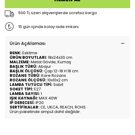
500 TL üzeri alışverişlerde ücretsiz kargo
15 gün içinde kolay iade imkanı
Ürün Açıklaması
RENK:
Eskitme
ÜRÜN BOYUTLARI:
18x24x30 cm
MALZEME:
Metal Gövde, Kumaş
BAŞLIK TÜRÜ:
Abajur
BAŞLIK ÖLÇÜSÜ:
Çap:12-18 H:18 cm
ROZANS TÜRÜ:
Kare Rozans
ROZANS ÖLÇÜSÜ:
10x10x2 cm
LAMBA TUTUCU TİPİ:
Sabit
SOKET TİPİ:
E27
LAMBA SAYISI:
1
IŞIK KAYNAĞI:
MAX 40W
IP DERECESİ:
IP20
SERTİFİKALAR:
CE, UKCA, REACH, ROHS
Ürün paketinde ampül dahil değildir.