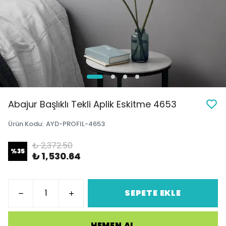
Abajur Başlıklı Tekli Aplik Eskitme 4653
Ürün Kodu
:
AYD-PROFIL-4653
₺ 2,372.50
%
35
₺ 1,530.64
SEPETE EKLE
HEMEN AL