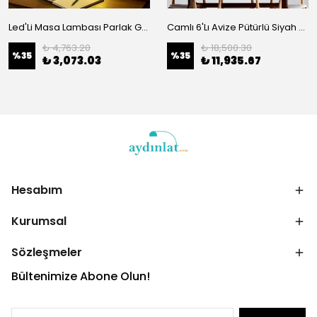
Led'Li Masa Lambası Parlak Gold 13322
Camlı 6'Lı Avize Pütürlü Siyah Eskitme 10085
₺ 4,763.20
₺ 18,500.30
%
35
%
35
₺ 3,073.03
₺ 11,935.67
Hesabım
Kurumsal
Sözleşmeler
Bültenimize Abone Olun!