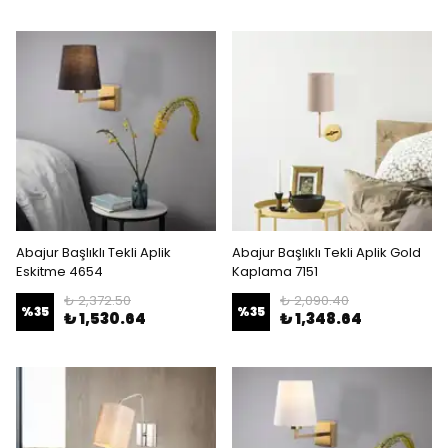
Abajur Başlıklı Tekli Aplik
Abajur Başlıklı Tekli Aplik Gold
Eskitme 4654
Kaplama 7151
₺ 2,372.50
₺ 2,090.40
%
35
%
35
₺ 1,530.64
₺ 1,348.64