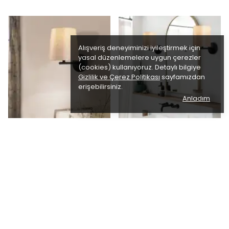
Alışveriş deneyiminizi iyileştirmek için
yasal düzenlemelere uygun çerezler
(cookies) kullanıyoruz. Detaylı bilgiye
Gizlilik ve Çerez Politikası
sayfamızdan
erişebilirsiniz.
Anladım
Abajur Başlıklı Tekli Aplik
Abajur Başlıklı Tekli Aplik
Pütürlü Siyah 4683
Pütürlü Siyah 4685
₺ 2,368.60
₺ 2,317.90
%
35
%
35
₺ 1,528.12
₺ 1,495.41