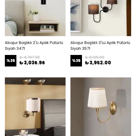
Abajur Başlıklı 2'Li Aplik Pütürlü
Abajur Başlıklı 3'Lü Aplik Pütürlü
Siyah 3471
Siyah 3571
₺ 4,707.30
₺ 6,125.60
%
35
%
35
₺ 3,036.96
₺ 3,952.00