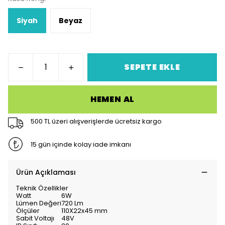
Siyah
Beyaz
SEPETE EKLE
HEMEN AL
500 TL üzeri alışverişlerde ücretsiz kargo
15 gün içinde kolay iade imkanı
Ürün Açıklaması
Teknik Özellikler
Watt
6W
Lümen Değeri
720 Lm
Ölçüler
110X22x45 mm
Sabit Voltajı
48V