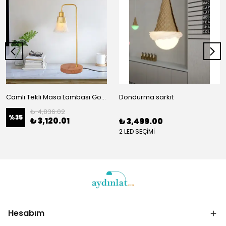
Camlı Tekli Masa Lambası Gold Natural 127
Dondurma sarkıt
₺ 4,836.02
%
35
₺ 3,120.01
₺ 3,499.00
2 LED SEÇİMİ
Hesabım