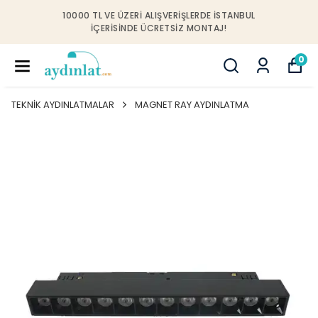
10000 TL VE ÜZERI ALIŞVERIŞLERDE İSTANBUL
IÇERISINDE ÜCRETSIZ MONTAJ!
0
TEKNİK AYDINLATMALAR
MAGNET RAY AYDINLATMA