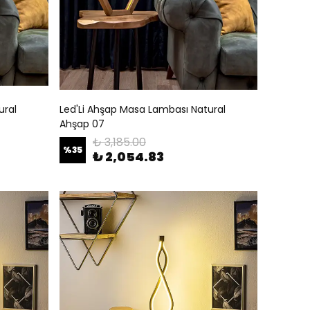
ural
Led'Li Ahşap Masa Lambası Natural
Ahşap 07
₺ 3,185.00
%
35
₺ 2,054.83