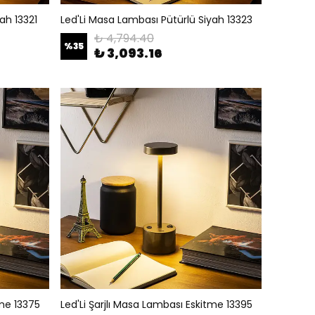
ah 13321
Led'Li Masa Lambası Pütürlü Siyah 13323
₺ 4,794.40
%
35
₺ 3,093.16
tme 13375
Led'Li Şarjlı Masa Lambası Eskitme 13395