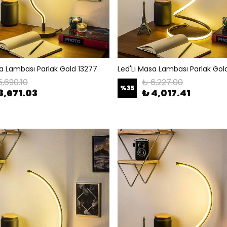
sa Lambası Parlak Gold 13277
Led'Li Masa Lambası Parlak Gol
5,690.10
₺ 6,227.00
%
35
3,671.03
₺ 4,017.41