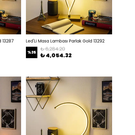
d 13287
Led'Li Masa Lambası Parlak Gold 13292
₺ 6,284.20
%
35
₺ 4,054.32