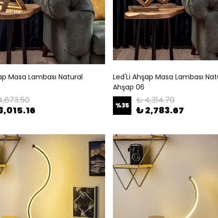
şap Masa Lambası Natural
Led'Li Ahşap Masa Lambası Nat
Ahşap 06
4,673.50
₺ 4,314.70
%
35
3,015.16
₺ 2,783.67