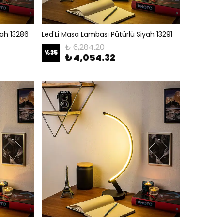
yah 13286
Led'Li Masa Lambası Pütürlü Siyah 13291
₺ 6,284.20
%
35
₺ 4,054.32