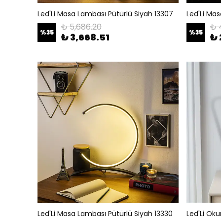
Led'Li Masa Lambası Pütürlü Siyah 13307
Led'Li Mas
₺ 5,686.20
₺ 
%
35
%
35
₺ 3,668.51
₺ 
Led'Li Masa Lambası Pütürlü Siyah 13330
Led'Li Ok