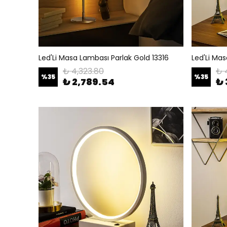
Led'Li Masa Lambası Parlak Gold 13316
Led'Li Ma
₺ 4,323.80
₺ 
%
35
%
35
₺ 2,789.54
₺ 