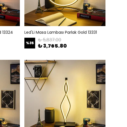
d 13324
Led'Li Masa Lambası Parlak Gold 13331
₺ 5,837.00
%
35
₺ 3,765.80