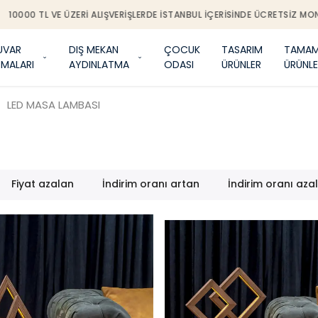
0000 TL VE ÜZERI ALIŞVERIŞLERDE İSTANBUL IÇERISINDE ÜCRETSIZ MONTA
UVAR
DIŞ MEKAN
ÇOCUK
TASARIM
TAMAM
TMALARI
AYDINLATMA
ODASI
ÜRÜNLER
ÜRÜNLE
LED MASA LAMBASI
Fiyat azalan
İndirim oranı artan
İndirim oranı aza