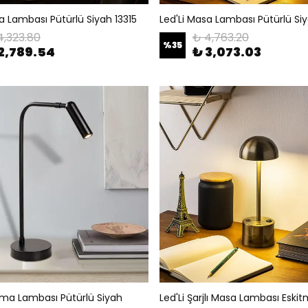
a Lambası Pütürlü Siyah 13315
Led'Li Masa Lambası Pütürlü Siy
4,323.80
₺ 4,763.20
%
35
2,789.54
₺ 3,073.03
uma Lambası Pütürlü Siyah
Led'Li Şarjlı Masa Lambası Eski