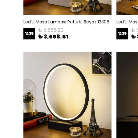
Led'Li Masa Lambası Pütürlü Beyaz 13308
Led'Li Ma
₺ 5,686.20
₺ 
%
35
%
35
₺ 3,668.51
₺ 