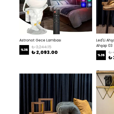
Astronot Gece Lambası
Led'Li Ah
Ahşap 03
₺ 3,244.15
%
35
₺ 2,093.00
₺ 
%
35
₺ 