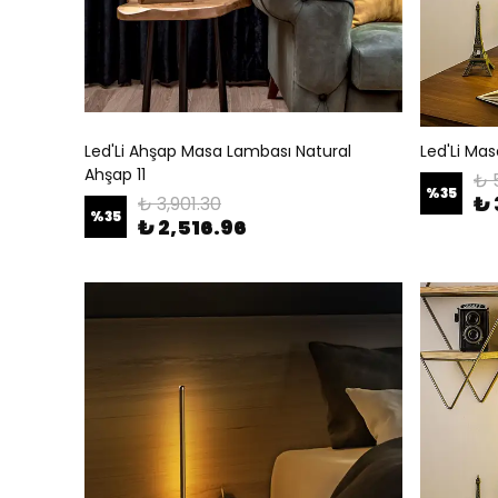
Led'Li Ahşap Masa Lambası Natural
Led'Li Ma
Ahşap 11
₺ 
%
35
₺ 
₺ 3,901.30
%
35
₺ 2,516.96