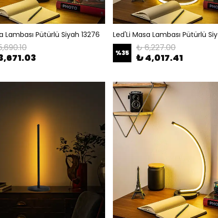
sa Lambası Pütürlü Siyah 13276
Led'Li Masa Lambası Pütürlü Si
5,690.10
₺ 6,227.00
%
35
3,671.03
₺ 4,017.41