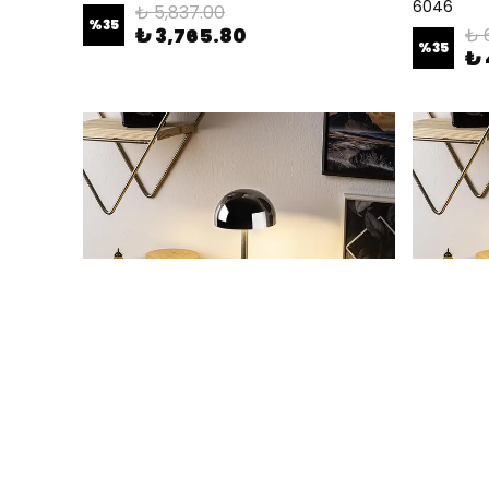
6046
₺ 5,837.00
%
35
₺ 3,765.80
₺ 
%
35
₺ 
Led'Li Şarjlı Masa Lambası Krom 13374
Led'Li Şar
₺ 9,456.20
₺ 