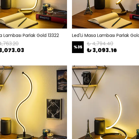
sa Lambası Parlak Gold 13322
Led'Li Masa Lambası Parlak Gol
4,763.20
₺ 4,794.40
%
35
3,073.03
₺ 3,093.16