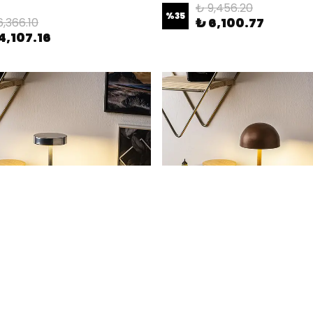
₺ 9,456.20
%
35
₺ 6,100.77
6,366.10
4,107.16
jlı Masa Lambası Krom 13394
Led'Li Şarjlı Masa Lambası Mat B
9,456.20
₺ 9,456.20