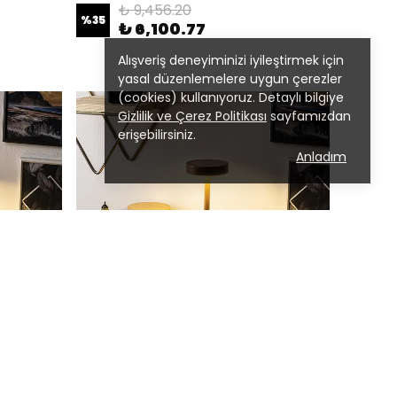
₺ 9,456.20
%
35
₺ 6,100.77
Alışveriş deneyiminizi iyileştirmek için
yasal düzenlemelere uygun çerezler
(cookies) kullanıyoruz. Detaylı bilgiye
Gizlilik ve Çerez Politikası
sayfamızdan
erişebilirsiniz.
Anladım
akır 13371
Led'Li Şarjlı Masa Lambası Mat Bakır 13391
₺ 9,456.20