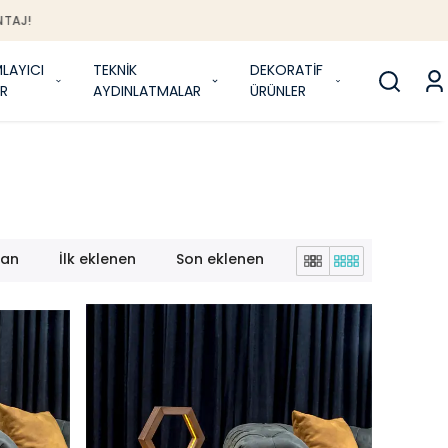
J!
LAYICI
TEKNİK
DEKORATİF
R
AYDINLATMALAR
ÜRÜNLER
lan
İlk eklenen
Son eklenen